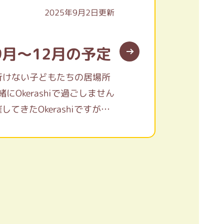
2025年9月2日更新
5年9月～12月の予定
い、行けない子どもたちの居場所
にOkerashiで過ごしません
てきたOkerashiですが、9
で開催予定日をチラシにまと
します。 公式LINEにご登
所など変更があった場合にご
軽にお問合せ下さい。