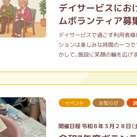
デイサービスにお
ムボランティア募
デイサービスで過ごす利用者様
ションは楽しみな時間の一つで
かして、施設に笑顔の輪を広げ
「音楽で一緒に歌いたい」「ダン
た体験型のプログラムから、演
広く募集しています。
イベント
お知らせ
あなたの温かな手助けをお待ち
開催日程 令和８年３月２８日（