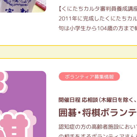
【くにたちカルタ審判員養成講
2011年に完成したくにたちカ
句は小学生から104歳の方ま
った1144句の中から、ボラン
46句を選び、絵札は国立市に
手な中学生に、一人一枚ボラン
自慢の郷土カルタです。
ボランティア募集情報
長く遊んで、国立のまちを知り
しいと、競技カルタやカルタの
ども実施しています。
開催日程 応相談（木曜日を除く、
子どもたちが真剣に取り組む競
囲碁・将棋ボラン
ベントで、一緒に活動してくれ
カルタの公式ルールを学んで、
認知症の方の高齢者施設におい
の相手をするボランティアさん