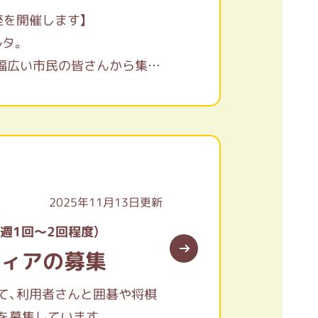
座を開催します】
ルタ。
で幅広い市民の皆さんから集ま
ティアセンター運営委員会で
ゆかりのあるプロの方や絵の上
ティアで描いていただいた、
、くにたちを好きになって欲
詠まれた場所を歩く街歩きな
2025年11月13日更新
週1回～2回程度）
技カルタやカルタを広めるイ
ティアの募集
る仲間を募集しています。
地域参加してみませんか？
て、利用者さんと囲碁や将棋
を募集しています。