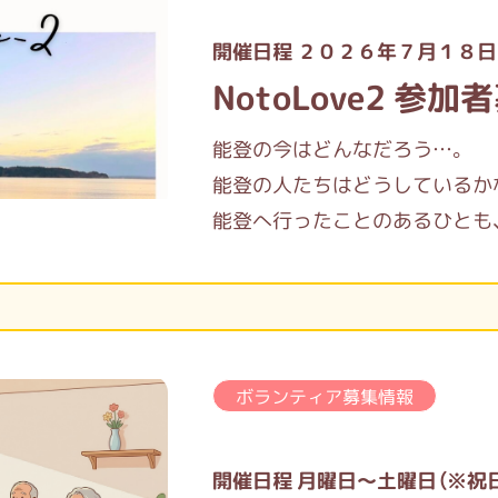
開催日程 ２０２６年７月１８日
NotoLove2 参加
能登の今はどんなだろう…。
能登の人たちはどうしているか
能登へ行ったことのあるひとも
災害当時のお話から、自分事と
ボランティア募集情報
開催日程 月曜日～土曜日（※