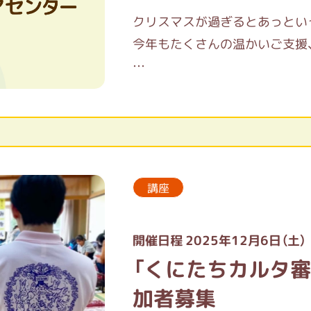
クリスマスが過ぎるとあっとい
今年もたくさんの温かいご支援
国立市ボランティアセンターは
12月27日（土）～1月4日（日）
お休み中に何か活動をしたい！
不便をおかけし、申し訳ありま
新年1月5日より始まりますの
講座
します。
開催日程 2025年12月6日（土）
良い年をお迎えください。
「くにたちカルタ審
加者募集