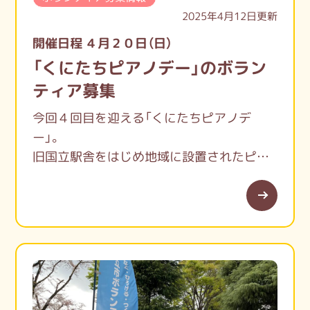
2025年4月12日更新
開催日程 ４月２０日（日）
「くにたちピアノデー」のボラン
ティア募集
今回４回目を迎える「くにたちピアノデ
ー」。
旧国立駅舎をはじめ地域に設置されたピア
ノが奏でる音を通じて、国立のまちを盛り上
げる、国立にピッタリな素敵なイベントで
す。
音楽の好きな方、地域に知り合いをふやした
い方、イベントの好きな方…是非ご協力くだ
さい。