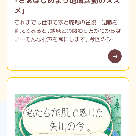
「さぁはじめよう地域活動のスス
メ」
これまでは仕事で家と職場の往復…退職を
迎えてみると、地域との関わり方がわからな
い…そんなお声を耳にします。今回のシン
ポジウムでは、退職後の居場所運営・参加に
焦点を当てて、世田谷区の事例紹介も交え、
地域の中で居場所等の立ち上げ方やその必
要性について講演いただきます。また、三鷹
市・国立市で居場所活動を行っている団体の
方に、地域で居場所を立ち上げたきっかけ
や、地域活動に参加されたきっかけをお話し
いただきます。講演を聞いて、地域活動への
一歩を踏み出してみませんか？
国立市ボランティアセンター