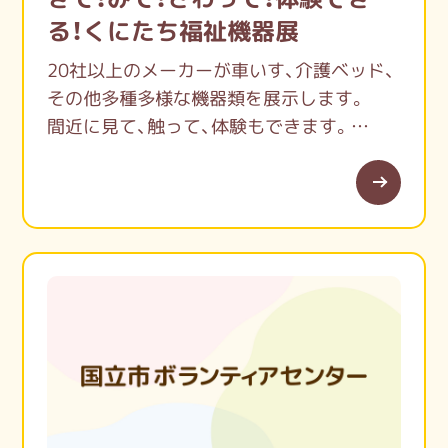
そんなお子さんたちを支える保護者の皆さ
る！くにたち福祉機器展
ん、今月もおしゃべり会を開催します(^_-)-
20社以上のメーカーが車いす、介護ベッド、
☆
その他多種多様な機器類を展示します。
同じような悩みを持つ方々と気軽にお話し
間近に見て、触って、体験もできます。
することで、少しでも心の負担が軽くなる時
どなたでも気軽にご覧いただけますので、ど
間を作りませんか？
うぞご来場ください。
ご参加お待ちしています！
お申し込み、お問い合わせは、
くにｃｏｍｍ公式LINEのともだち追加後、
申し込みフォームよりお申し込みくださ
い！！
（くにcomm公式LINE Qアールコードはチ
ラシ参照）