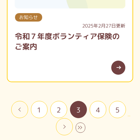
https://lin.ee/xWP7Clc
お知らせ
2025年2月27日更新
令和７年度ボランティア保険の
ご案内
«
1
2
3
4
5
...
»
»