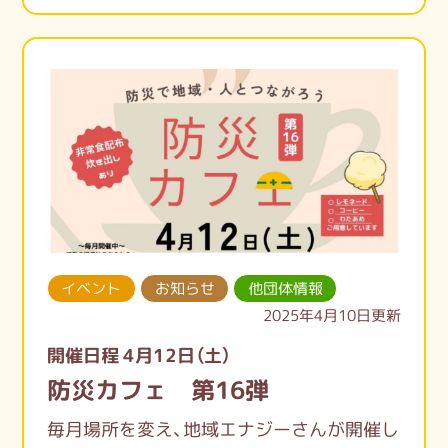
動などで、動画が作れたら良いのに…と思っ
たことはないですか？
そんな私たちの悩みに答えて、誰でもできる
簡単な動画つくりを教えていただきます。
お申込みお待ちしています。
※諸事情により、当初３月２６日に開催予定
であった講座の日程を延期させていただき、
今回改めて４月２７日に開催させていただ
くものです。
イベント
お知らせ
他団体情報
2025年4月10日更新
開催日程 4月12日（土）
防災カフェ 第16弾
毎月場所を変え、地域エナジーさんが開催し