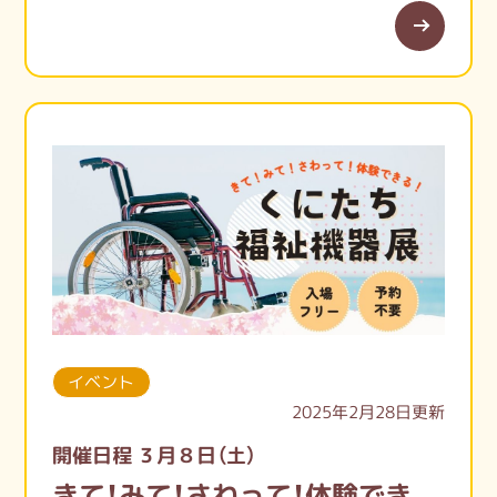
【くにcomm HP】
https://kunicomm.my.canva.site/hp-comm
【くにcommインスタ】
https://instagram.com/kuni.comm?
igshid=NzZlODBkYWE4Ng==
春らしく温かったり、雪予報になったり…。
大人でも寒暖差で体調を崩しがちですよね
((+_+))
そして、3月は新しい季節の準備が進む時
期。春からの環境の変化に、不安が募ること
も多いと思います。
特に、発達凸凹や不登校のお子さんたちにと
イベント
っては、この時期は不安やストレスが強くな
2025年2月28日更新
る季節ではないでしょうか。新しい環境に
開催日程 ３月８日（土）
慣れることは、誰にとっても大変なことです
きて！みて！さわって！体験でき
(-.-)