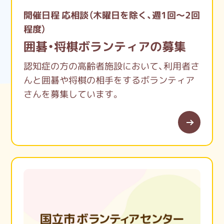
カルタの公式ルールを学んで、地域参加して
開催日程 応相談（木曜日を除く、週1回～2回
開館時間：月曜日～金曜日 9:00～17:00
みませんか？
程度）
休館日：土曜・日曜・祝日・年末年始
囲碁・将棋ボランティアの募集
FAX：042-580-7112
認知症の方の高齢者施設において、利用者さ
んと囲碁や将棋の相手をするボランティア
さんを募集しています。