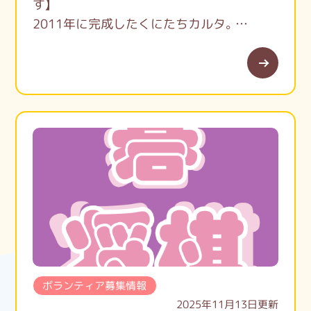
す】
2011年に完成したくにたちカルタ。
句は小学生から104歳の方まで幅広い市民
の皆さんから集まった1144句の中から、ボ
ランティアセンター運営委員会で46句を選
び、絵札は国立市にゆかりのあるプロの方や
絵の上手な中学生に、一人一枚ボランティア
で描いていただいた、自慢の郷土カルタで
す。
長く遊んで、国立のまちを知り、くにたちを
好きになって欲しいと、競技カルタやカルタ
の詠まれた場所を歩く街歩きなども実施し
ています。
子どもたちが真剣に取り組む競技カルタや
カルタを広めるイベントで、一緒に活動して
ボランティア募集情報
くれる仲間を募集しています。
2025年11月13日更新
国立市ボランティアセンター