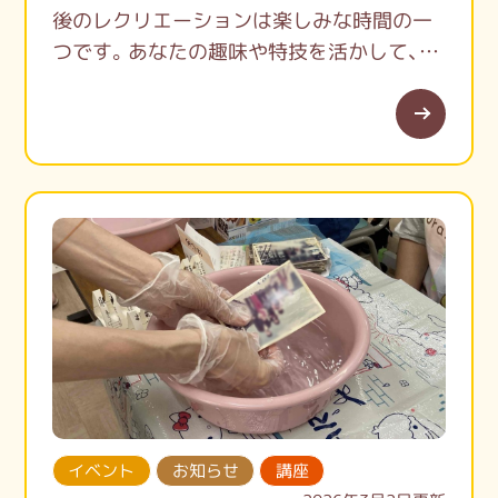
後のレクリエーションは楽しみな時間の一
つです。あなたの趣味や特技を活かして、施
設に笑顔の輪を広げませんか？
「音楽で一緒に歌いたい」「ダンスで体を動か
したい」といった体験型のプログラムから、
演芸、美容ボランティアまで、幅広く募集し
ています。
あなたの温かな手助けをお待ちしています！
イベント
お知らせ
講座