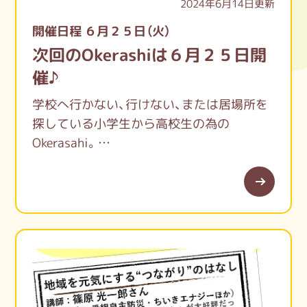
2024年6月14日更新
開催日程 ６月２５日（火）
次回のOkerashiは６月２５日開
催♪
学校へ行かない、行けない、または居場所を
探している小学生から高校生の為の
Okerasahi。
何にもしなくとも、おしゃべりやボードゲー
ム・トランプをしたり…もちろん勉強だって
大丈夫。
一緒に心地いい時間を過ごしましょう。
お昼には自分でおにぎりを作って一緒に食