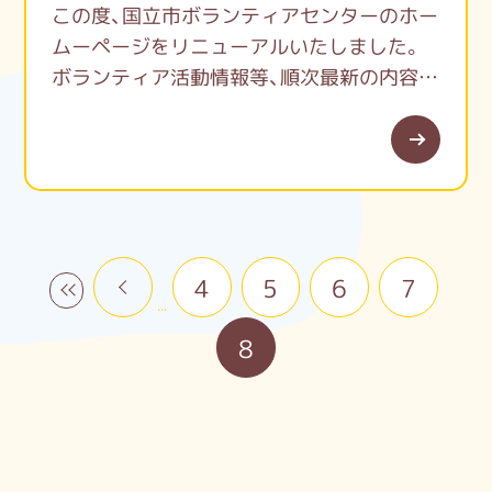
この度、国立市ボランティアセンターのホー
ムーページをリニューアルいたしました。
ボランティア活動情報等、順次最新の内容に
更新してまいりますので、引き続きよろしく
お願いいたします。
国立市ボランティアセンター
開館時間：月曜日～金曜日 9:00～17:00
休館日：土曜・日曜・祝日・年末年始
«
4
5
6
7
«
FAX：042-580-7112
...
8