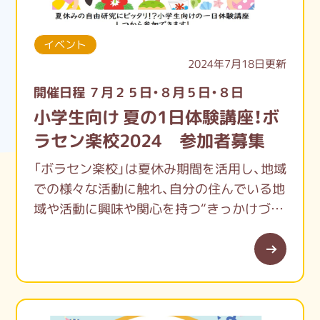
国立市ボランティアセンター
イベント
開館時間：月曜日～金曜日 9:00～17:00
2024年7月18日更新
休館日：土曜・日曜・祝日・年末年始
開催日程 ７月２５日・８月５日・８日
小学生向け 夏の1日体験講座！ボ
FAX：042-580-7112
ラセン楽校2024 参加者募集
「ボラセン楽校」は夏休み期間を活用し、地域
での様々な活動に触れ、自分の住んでいる地
域や活動に興味や関心を持つ“きっかけづく
り”を目的とした、小学生向けの1日体験講
座。
1つから選んで参加できます。お申込をお待
ちしています。