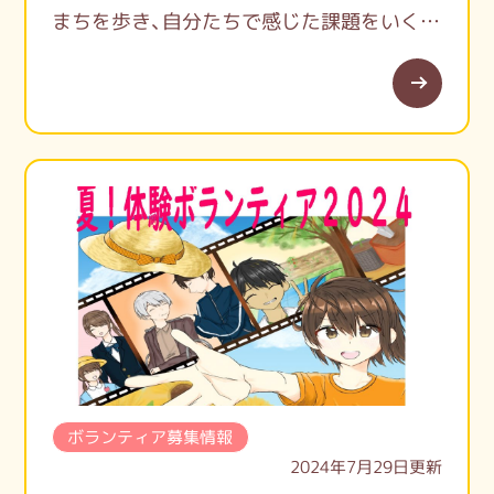
まちを歩き、自分たちで感じた課題をいくつ
＠こども未来探求学習
かのチームに分かれて実践しています。
参加費500円(お昼付)
今回は地域の方や子どもたちに矢川の自然
※こども未来探求学習共同開催（参加費はこ
の大切さや矢川に関心を持ってもらうクイ
ども未来探求学習に支払います)
ズ大会を企画しました。
お申し込み、お問い合わせは、
大人も子どもも…是非高校生の考えたクイ
くにｃｏｍｍ公式LINEのともだち追加後、
ズ大会へ遊びに来てくださいね！
申し込みフォームよりお申し込みくださ
い！！
ボランティア募集情報
2024年7月29日更新