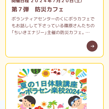
開催日程 ２０２４年７月２０日（土）
第７弾 防災カフェ
ボランティアセンターのくにボラカフェで
もお話しして下さっている篠原さんたちの
「ちいきエナジー」主催の防災カフェ。
毎月１回、国立市内の様々な場所で開催して
います。
「防災で地域・人とつながろう」を合言葉に！
今月は高齢者施設グランダ国立での開催で
す。
私たちボランティアセンターも能登半島で
の被災者支援のお話をさせていただきま
す。
是非みなさま、お越しください！