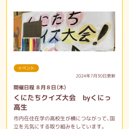
てい…そんな思いからのくにcommが始まっ
たそうです。
この１年でおはなし会開催した数は、29回。
ともだち登録数も１００名を超えました。
困った時、悩んだ時、話に行ける居場所があ
るのはいいですね！
8月くにcomm 予定
イベント
2024年7月30日更新
■『ゆるりと語ろう』
開催日程 ８月８日（木）
8/25(日)1030-1200
くにたちクイズ大会 byくにっ
@くにたち公民館（中集会室）
参加費200円
高生
市内在住在学の高校生が横につながって、国
■『ちょっくら話そう』
立を元気にする取り組みをしています。
8/28(水)1000-1300