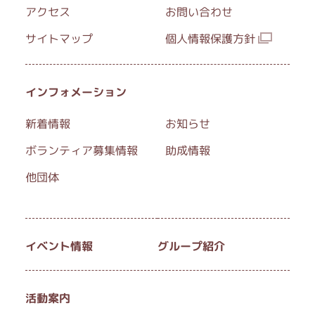
アクセス
お問い合わせ
サイトマップ
個人情報保護方針
国立市ボランティアセンター
開館時間：月曜日～金曜日 9:00～17:00
インフォメーション
休館日：土曜・日曜・祝日・年末年始
新着情報
お知らせ
ボランティア募集情報
助成情報
FAX：042-580-7112
他団体
イベント情報
グループ紹介
活動案内