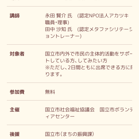
講師
永田 賢介 氏 (認定NPO法人アカツキ
職員・理事)
田中 沙知 氏 (認定メタファシリテーシ
ョントレーナー)
対象者
国立市内外で市民の主体的活動をサポー
トしている方、してみたい方
※ただし、2日間ともに出席できる方に限
ります。
参加費
無料
主催
国立市社会福祉協議会 国立市ボランテ
ィアセンター
後援
国立市（まちの振興課）